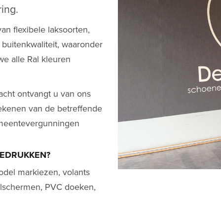
ing.
an flexibele laksoorten,
n buitenkwaliteit, waaronder
we alle Ral kleuren
acht ontvangt u van ons
tekenen van de betreffende
emeentevergunningen
BEDRUKKEN?
odel markiezen, volants
valschermen, PVC doeken,