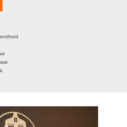
endheid
aar
baar
jk