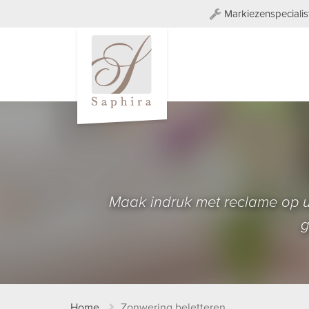
Markiezenspecialis
Maak indruk met reclame op u
g
Home
Zonwering beletteren